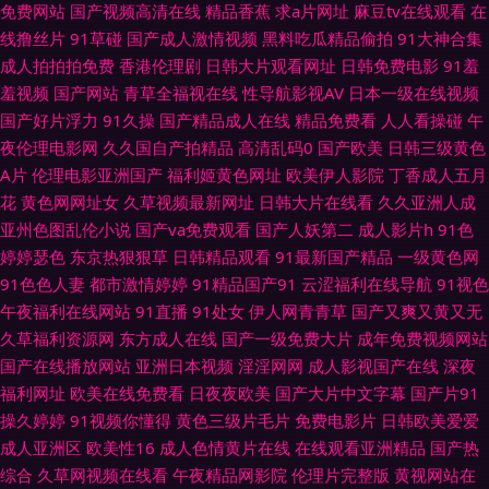
免费网站
国产视频高清在线
精品香蕉
求a片网址
麻豆tv在线观看
在
线撸丝片
91草碰
国产成人激情视频
黑料吃瓜精品偷拍
91大神合集
品的视频 日本黄123区 国产TS直男 综合精品系列 日韩无码四区 国产25页 欧
成人拍拍拍免费
香港伦理剧
日韩大片观看网址
日韩免费电影
91羞
羞视频
国产网站
青草全福视在线
性导航影视AV
日本一级在线视频
美操逼一区二区 www99热 91网在在线播放 午夜剧场三级毛片 91在线观 日
国产好片浮力
91久操
国产精品成人在线
精品免费看
人人看操碰
午
夜伦理电影网
久久国自产拍精品
高清乱码0
国产欧美
日韩三级黄色
日夜夜欢毛片 韩国激情视频网站 国产91在线播放 成人伊人丫视频 亚洲东方
A片
伦理电影亚洲国产
福利姬黄色网址
欧美伊人影院
丁香成人五月
花
黄色网网址女
久草视频最新网址
日韩大片在线看
久久亚洲人成
色图 青青草视频污 久久精品在线 av色天堂 国产高清在线视频 少妇影院在线
亚州色图乱伦小说
国产va免费观看
国产人妖第二
成人影片h
91色
婷婷瑟色
东京热狠狠草
日韩精品观看
91最新国产精品
一级黄色网
黄色电影导航 超碰97最新更新 久草老女合集在线 91超碰人妻 欧美综合另类
91色色人妻
都市激情婷婷
91精品国产91
云涩福利在线导航
91视色
午夜福利在线网站
91直播
91处女
伊人网青青草
国产又爽又黄又无
韩日不卡三级片 欧美a级片一区 91经典视频观看 99这有精品 天天干天天日
久草福利资源网
东方成人在线
国产一级免费大片
成年免费视频网站
国产在线播放网站
亚洲日本视频
淫淫网网
成人影视国产在线
深夜
91国产下载 97狼友基地 中文字幕色色无码 偷拍福利 日韩久久AV网站 黄色A
福利网址
欧美在线免费看
日夜夜欧美
国产大片中文字幕
国产片91
操久婷婷
91视频你懂得
黄色三级片毛片
免费电影片
日韩欧美爱爱
级做爱影视 传媒AV导航 亚洲色图h网 人妖伪娘在线视频 亚洲色图制服 亚洲
成人亚洲区
欧美性16
成人色情黄片在线
在线观看亚洲精品
国产热
综合
久草网视频在线看
午夜精品网影院
伦理片完整版
黄视网站在
人成小说网站 香蕉视频免费下载 97在线视频总站 超碰97在线人人 99人人操