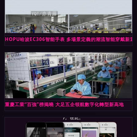
HOPU哈波EC306智能手表 多場景定義的潮流智能穿戴新選
重慶工業“百強”榜揭曉 大足五企領航數字化轉型新高地