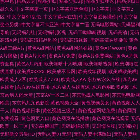
色中色|精品瑟瑟|精品少妇|精品少妇3p|精品少妇理论|精品少妇自
慰久久
中文字墓第一页|中文字墓亚洲色图|中文字幕|中文字幕2
区|中文字幕91乱伦|中文字幕av在线|中文字幕爱你懂你|中文字幕
变态另类|中文字幕不卡亚洲|中文字幕艹逼
无码电影网站|无码福利
导航|无码福利社|无码福利影视|无码干呦呦新视频|无码高清|无码
高清A片|无码高清精品乱伦|无码高清视频|无码高清在线播放
黄色
A级三级A片|黄色A级网站|黄色A级网站在线|黄色A片wcom|黄色
A片播放|黄色A片大全|黄色A片免费|黄色A片免费网站|黄色A片勉
费全集|黄色A片内射
欧美潮喷十大喷潮|欧美潮喷视频|欧美潮喷在
线直播|欧美成XXXXX|欧美成不卡网|欧美成年视频|欧美成欧美成|
欧美成人2区|欧美成人777a|欧美成人AA
东方av永久在线|东方av
在线看|东方av在线直接|东方成人在线资源|东方色图欧美色图|东
京av男人的天堂|东京AV一区二区|东京热成人电影网|东京热电影网
欧美|东京热九九色影院
黄色视频大全|黄色视频美女|黄色视频人人
干人|黄色视频日本|黄色视频三级片|黄色视频网站免费|黄色网页
免费观看|黄色网页入口|黄色网页在线播放|黄色网页在线观看
无码
欧美一区二区|无码破解国产|无码破解影院|无码情在线|无码拳交|
无码拳交另类HD|无码人妻91无码|无码人妻丰满熟妇|无码人妻丝