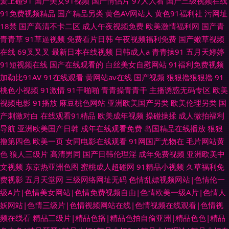
爰上碰91
国产美女91视频
国产情侣片
97人人看
国产三级视频在线
91免费视频精品
国产精品另类
黄色AV网站人
黄色91福利社
污网址
18禁
国产高清不卡二区
成人午夜视频免费
欧美激情福利网
国产青
青青草
91草逼视频
免费看片日韩
午夜视频福利免费
国产嫩草视频
在线
69叉叉叉
最新日本在线视频
日韩成人a
青青操91
五月天婷婷
91短视频在线
国产在线观看的
白丝美女自慰网站
91福利免费视频
加勒比91AV
91在线观看
黄网站av在线
国产视频
狠狠擼狠狠擼
91
桃色小视频
91激情
91干啪啪
青青操青青干
主播诱惑无码专区
欧美
视频电影
91播放
麻豆桃色网站
亚洲欧美国产另类
欧美伦理另类
国
产刺激对白
在线观看91精品
欧美成年视频
操碰操揉
成人微拍福利
导航
亚洲欧美国产日韩
成年在线观看免费
岛国精品在线播放
狠狠
撸第四色
欧美一页
女同电影在线观看
91网国产尤物在
毛片网站黄
色
狼人三级片
高清男同
国产日韩伦理淫
成年免费视频
亚洲欧美中
文视频
东京热亚洲色图
蜜桃成人超碰网
91精品小视频
久草福利免
费视影
五月天堂网
三级网络网址无码
色情乱嫖视频网站|色情伦一
级A片|色情美女网站|色情免费视频自由|色情欧美一级A片|色情人
妖网站|色情三级片|色情视频网站在线|色情视频在线观看|色情视
频在线看
精品三级片|精品色播|精品色拍自偷亚洲|精品色色|精品