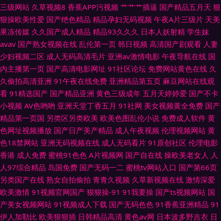
类黑人欧美 欧美性交一二三区 97国产资源 亚洲欧美日韩色 AV美女网址 伊
三级网站
久草视频8
香蕉APP污视频
艹艹艹插逼
国产精品五月天
狠
狠操欧美性爱
国产绝色精品
精品孕妇无码视频
午夜A片三级片
天美
人香乱码 五月天精品导航 日本女V素人妻 在线中文字幕视频 AV福利在线 五
果冻传媒
久久国产成人精品
精品93久久久
日本人妖射精
学生妹
avav
国产熟女视频在线
乱伦第一页
韩日视频
高清国产剧观看
人妻
月花AAA 91视频快捷 91超碰人妻 成人无码一区
少妇视频二区
成人无码高清毛片
亚洲av激情电影
午夜导航在线
国
内主播第一页
国产高清电影网址
91社区论坛
免费网站黄色在线
久
久偷拍高清亚洲
91午夜在线免费
亚洲精品第五页
麻豆网站在线观
看
91精选国产
国产精品亚洲
黄色三级成年
五月天婷婷爱
国产不卡
小视频
AV色哟哟
亚洲天堂丁香五月
91社网
美女视频黄全免费
国产
精品第一页国
另类区另类欧美
欧美色图乱伦小说
免费成人软件
黄
色网址视频播放
国产日产美产精品
成人午夜视频
伦理视频网站
黄
色18禁网站
亚洲无码视频在线
成人无码看片
91原创社区
伦理电影
香港
成人免费
蜜桃91色色
A片视频网
国产自在线
操欧美老女人
人
人97综合精品
岛国免费
国产无码一二
蜜桃tv网站入口
国产第66页
另类国产在线
熟女自拍偷拍
青青久视频
久草新视频在线
激情深爱
欧美激情
91视频官网国产
狠狠操-91
91我要操
国产ts视频网站
国
产美女视频网站
91视频成人下载
国产无码色色
91香蕉亚洲精品
91
伊人加勒比
欧美狠狠插
日韩精品高清
黄色av网
日本波多野吉衣
日