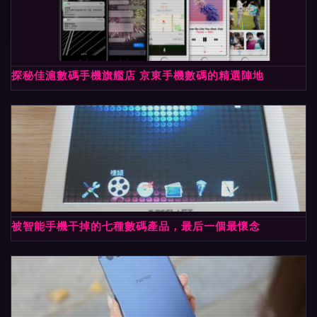
探秘佳滬數碼手機旗艦店 京東手機數碼的精選陣地
被智能手機干掉的七種數碼產品，最后一個最懷念