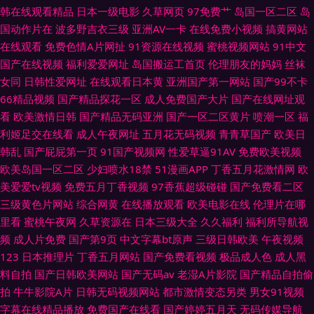
韩在线观看精品
日本一级电影
久草网页
97免费艹
岛国一区二区
岛
国动作片在
波多野吉衣三级
亚洲AV一卡
在线免费小视频
搞黄网站
在线观看
免费色情A片网扯
91资源在线视频
蜜桃视频网站
91中文
国产在线视频
福利爱爱网址
岛国搬运工首页
伦理朋友的妈妈
丝袜
女同
日韩性爱网址
在线观看日本黄
亚洲国产第一网站
国产99不卡
66精品视频
国产精品探花一区
成人免费国产大片
国产在线网址观
看
欧美激情日韩
国产精品无码亚洲
国产一区二区黄片
喷潮一区
福
利姬足交在线看
成人午夜网址
五月花无码视频
青青草国产
欧美日
韩乱
国产屁屁第一页
91国产视频网
性爱草逼91AV
免费欧美视频
欧美岛国一区二区
少妇喷水18禁
51漫画APP
丁香五月花激情网
欧
美爱爱tv视频
免费五月丁香视频
97香蕉超级碰碰
国产免费看二区
三级黄色片网站
综合网黄
在线播放观看
欧美电影在线
伦理片在哪
里看
蜜桃午夜网
久草资源在
日本三级大全
久久福利
福利所导航视
频
成人片免费
国产第9页
中文字幕bt原声
三级日韩欧美
午夜视频
123
日本推理片
丁香五月网站
国产免费看视频
极品成人色
成人黑
料自拍
国产日韩欧美网站
国产无码av
老湿A片影院
国产精品自拍偷
拍
牛牛影院A片
日韩无码视频网站
都市激情变态另类
男女91视频
字幕在线精品播放
免费国产在线看
国产婷婷五月天
无码传媒导航