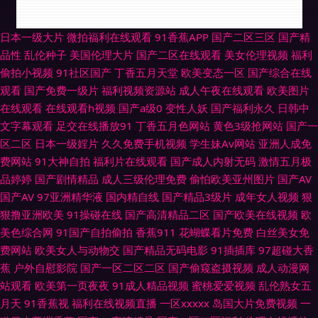
91大家都在搜 亚洲黄色成人 日韩精品视频一区 岛国大片无码 福利视频欧美
日本一级大片
微拍福利在线观看
91香蕉APP
国产二区三区
国产精
品性
乱伦种子
美国伦理大片
国产二区在线观看
美女伦理视频
福利
操逼电影网 大香蕉伊人婷婷 免费看91视频 丁香香蕉网 www夜夜撸av 国产
偷拍小视频
91社区国产
丁香五月天堂
欧美变态一区
国产综合在线
观看
国产免费一级片
福利视频资源站
成人午夜在线观看
欧美图片
韩日第一页 欧美恋足福利 人妻三级网址 久久福利精品 久久青青无码 伊人97
在线观看
在线观看h视频
国产a级0
变性人妖
国产福利永久
日韩中
文字幕观看
足交在线播放91
丁香五月色网站
黄色3级抢网站
国产一
一 麻豆MV免费观看 超碰在线中文字幕 激情色播导航 久草成人福利导航 浮
区二区
日本一级婬片
久久免费手机视频
学生妹Av网站
亚洲人成免
费网站
91大神自拍
福利片在线观看
国产成人内射无码
激情五月极
力草草黄色 操碰视频91 AV天堂导航 亚洲日逼 色悠久久 99超碰资源总站 日
品婷婷
国产剧情精品
成人三级伦理免费
偷怕欧美亚州图片
国产AV
国产AV
97亚洲精华液
国内精自线
国产精品3级片
成年女人视频
狠
韩熟妇视频 网站96熟女 狼友专区 超碰99热香蕉 亚洲成人一二三 国产ts系列
狠撸亚洲欧美
91操碰在线
国产高清精品二区
国产欧美在线视频
欧
美色综合网
91国产自拍偷拍
香蕉911
花蝴蝶看片免费
白丝美女免
另类 超碰免费在线99 午夜福利三区免费 黄色网入口站黄色 97人人香蕉
费网站
欧美女人与动物交
国产精品无码电影
91插插库
97超碰大香
蕉
户外自慰影院
国产一区二区二区
国产偷窥盗摄视频
成人动漫网
2026男人网站 九一社视频 伊人网综合楼 另类网址 欧美一级色色 日本黄碟视
站观看
欧美第一页夜夜
91成人精品视频
蜜桃爱爱视频
乱伦熟女五
月天
91香蕉视
福利在线视频直播
一区xxxxx
岛国大片免费视频
一
频直播 99热思思人妻 TS人妖专区 69成人网站 瑟瑟视频网站 日韩情色毛片