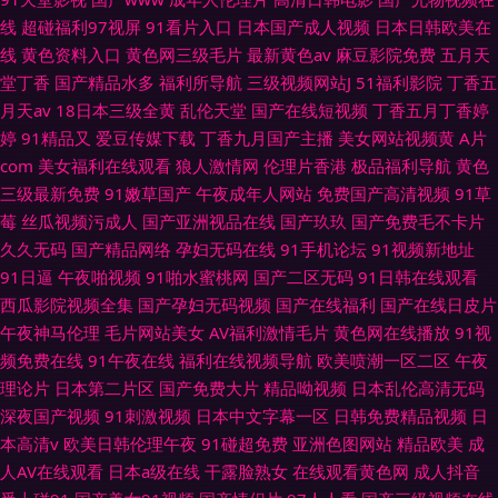
线
超碰福利97视屏
91看片入口
日本国产成人视频
日本日韩欧美在
线
黄色资料入口
黄色网三级毛片
最新黄色av
麻豆影院免费
五月天
堂丁香
国产精品水多
福利所导航
三级视频网站J
51福利影院
丁香五
月天av
18日本三级全黄
乱伦天堂
国产在线短视频
丁香五月丁香婷
婷
91精品又
爱豆传媒下载
丁香九月国产主播
美女网站视频黄
A片
com
美女福利在线观看
狼人激情网
伦理片香港
极品福利导航
黄色
三级最新免费
91嫩草国产
午夜成年人网站
免费国产高清视频
91草
莓
丝瓜视频污成人
国产亚洲视品在线
国产玖玖
国产免费毛不卡片
久久无码
国产精品网络
孕妇无码在线
91手机论坛
91视频新地址
91日逼
午夜啪视频
91啪水蜜桃网
国产二区无码
91日韩在线观看
西瓜影院视频全集
国产孕妇无码视频
国产在线福利
国产在线日皮片
午夜神马伦理
毛片网站美女
AV福利激情毛片
黄色网在线播放
91视
频免费在线
91午夜在线
福利在线视频导航
欧美喷潮一区二区
午夜
理论片
日本第二片区
国产免费大片
精品呦视频
日本乱伦高清无码
深夜国产视频
91刺激视频
日本中文字幕一区
日韩免费精品视频
日
本高清v
欧美日韩伦理午夜
91碰超免费
亚洲色图网站
精品欧美
成
人AV在线观看
日本a级在线
干露脸熟女
在线观看黄色网
成人抖音