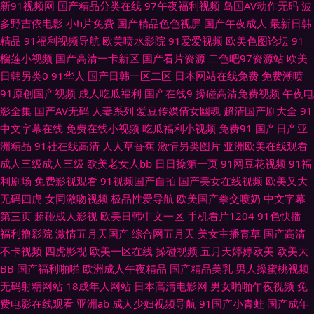
新91视频网
国产精品分类在线
97午夜福利视频
岛国AV动作无码
波
多野吉依电影
小h片免费
国产精品色色视屏
国产午夜成人
最新日韩
亚洲瑟图欧美 东京热综合网 最新av岛国网址 国产性爱大片 91国内香蕉 欧美
精品
91福利视频导航
欧美喷水影院
91爱爱视频
欧美色图论坛
91
榴莲小视频
国产高清一卡新区
国产看片资源
二色吧97资源站
欧美
sss 久久一二国产 超碰综合在线 午夜无码AV 制服诱惑传媒探花 欧美无砖砖
日韩另类0
91华人
国产日韩一区二区
日本网站在线免费
免费潮喷
91原创国产视频
成人吃瓜福利
国产在线9
操碰高清免费视频
午夜电
区 a欧美性爱 操操人人 色一本道 91次元网官网 豆花视频成人版 97人人擦
影全集
国产AV无码
人妻系列
爱豆传媒倩女幽魂
超清国产剧大全
91
中文字幕在线
免费在线小视频
吃瓜福利小视频
免费91
国产日产亚
成人日本三级 五月天影院 另类影音 无码破解人妻日韩 色综合图区 国产精品
洲精品
91社在线高清
人人草香蕉
激情另类图片
亚洲欧美在线观看
成人三级成人三级
欧美老女人bb
日日操第一页
91网豆花视频
91福
日日摸 五月丁香福利影院 国产夫妻3p网站 福利社三分钟 爱豆传媒AV 男人
利剧场
免费影视观看
91视频国产自拍
国产美女在线视频
欧美又大
无码四虎
女同激吻视频
极品性爱导航
欧美国产拳交喷奶
中文字幕
天堂av大片 色宅男宅女91 黑人操小萝莉 超碰大香蕉99 白丝无码自慰91 91
第三页
超碰成人影视
欧美日韩中文一区
手机看片1204
91色快播
福利撸影院
激情五月天国产
综合网五月天
美女主播青草
国产高清
试看 www高清日韩 岛国av在线看 狠狠撸123 天天干天天添 欧美另类色 日韩
不卡视频
四虎影视
欧美一区在线
操碰视频
五月天婷婷欧美
欧美大
BB
国产福利啪啪
欧洲成人午夜精品
国产精品美乳
男人操蜜桃视频
三级片不卡 AV日韩网址 欧美在线免费观看 玖玖福利社 欧美剧情一级片 蜜臀
无码射精网站
18成年人网站
日本高清电影网
男女啪啪午夜视频
免
费电影在线观看
亚洲ab
成人少妇视频导航
91国产小青蛙
国产成年
91色 日本免费在线视频 97人人擦 91传媒 午夜AV影院 大香蕉少妇 欧美的精