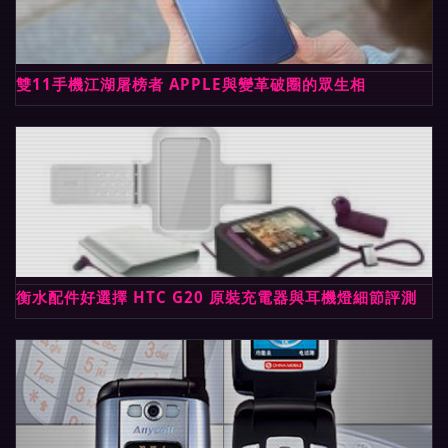
雙11手機江湖屠榜者 APPLE與變革破圈的眾生相
衡水配件好選擇 HTC G20 原裝充電器與耳機燈細節評測