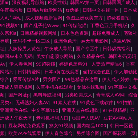
源ai
|
深夜福利导航站
|
欧美性戟
|
韩国AV第一页
|
日韩国国产成人
|
午夜福合集
|
日韩A片做爱网站
|
ts伪娘
|
日韩中文在线一区
|
日本成
人A片网站
|
成人视频最新官网
|
色图亚洲欧美东方
|
超碰看自拍
|
91视频91
|
国产乱子伦Www
|
91传媒熊猫
|
丁香色五月手机版
|
久
久宗和a
|
日韩精品视频网址
|
日本色色资源
|
超碰免费成人
|
宅狼社
导航
|
无码不卡一区二区
|
亚洲色色污
|
av天堂电影网
|
操逼AV网
址
|
人妖操男人黄色
|
午夜成人导航
|
国产专区中
|
日韩偶偶福利
|
韩国av永久无码
|
美女自慰喷水网站
|
久久精品在线
|
韩国有码无码
Av
|
伊人春色网
|
99超碰碰
|
婷婷色黑料91
|
人妻热产精品6
|
香蕉
网站污
|
日韩情爱网
|
日本a黄在线观看
|
偷拍综合色图
|
伊人加勒比
综合
|
爱豆传媒A片
|
男女国产
|
99热精品在这里
|
伊人成人婷婷
|
午
夜成人骚蜜桃网
|
久草手机在线观看
|
女优在线观看
|
91字幕中文视
频
|
国产网址p
|
黑料导航福利
|
另类欧美成人
|
青青成人AV网
|
综合
另类x
|
无码熟妇人妻AV
|
91素人在线
|
91黄色下载软件
|
91拍拍
|
亚洲黄色在线
|
中文字幕16p
|
亚洲天堂在线超吹
|
91在现精品
|
亚
洲成人午夜天堂
|
老司机福利入口
|
ts国产人妖AV
|
豆花AV网站入
口
|
豆花网站免费观看
|
熟女91视频
|
国内精品1000
|
韩日一区视
频
|
欧美ⅴA在线观看
|
伊人春色综合
|
另类综合图
|
国产探花第一页
|