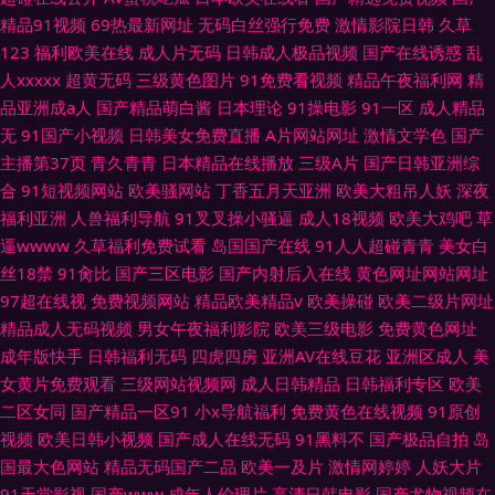
精品91视频
69热最新网址
无码白丝强行免费
激情影院日韩
久草
123
福利欧美在线
成人片无码
日韩成人极品视频
国产在线诱惑
乱
人xxxxx
超黄无码
三级黄色图片
91免费看视频
精品午夜福利网
精
品亚洲成a人
国产精品萌白酱
日本理论
91操电影
91一区
成人精品
无
91国产小视频
日韩美女免费直播
A片网站网址
激情文学色
国产
主播第37页
青久青青
日本精品在线播放
三级A片
国产日韩亚洲综
合
91短视频网站
欧美骚网站
丁香五月天亚洲
欧美大粗吊人妖
深夜
福利亚洲
人兽福利导航
91叉叉操小骚逼
成人18视频
欧美大鸡吧
草
逼wwww
久草福利免费试看
岛国国产在线
91人人超碰青青
美女白
丝18禁
91肏比
国产三区电影
国产内射后入在线
黄色网址网站网址
97超在线视
免费视频网站
精品欧美精品v
欧美操碰
欧美二级片网址
精品成人无码视频
男女午夜福利影院
欧美三级电影
免费黄色网址
成年版快手
日韩福利无码
四虎四房
亚洲AV在线豆花
亚洲区成人
美
女黄片免费观看
三级网站视频网
成人日韩精品
日韩福利专区
欧美
二区女同
国产精品一区91
小x导航福利
免费黄色在线视频
91原创
视频
欧美日韩小视频
国产成人在线无码
91黑料不
国产极品自拍
岛
国最大色网站
精品无码国产二品
欧美一及片
激情网婷婷
人妖大片
91天堂影视
国产www
成年人伦理片
高清日韩电影
国产尤物视频在