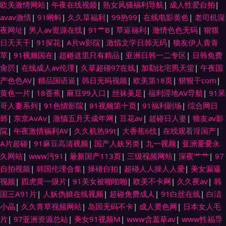
欧美激情网站
|
午夜在线视频
|
熟女风骚福利导航
|
成人性爱自拍
|
avav激情
|
91蝌蚪
|
久久草福利
|
99热99
|
在线电影黄色
|
老司机深
夜网址
|
男人av资源在线
|
91艹B
|
草逼福利
|
激情色色无码
|
狠狠
日天天干
|
91探花
|
A片w影院
|
激情文学日韩无码
|
狼友伊人青青
草
|
91视频国在
|
超碰这里只有精品
|
亚洲日韩一二专区
|
日韩免费
肏屄
|
在线成人av伦理
|
久草超碰97在线
|
加勒比宅男天堂
|
午夜国
产色色AV
|
精品国语逼
|
韩日无码视频
|
欧美第18页
|
狠狠干com
|
黄色一片
|
18香蕉
|
麻豆99入口
|
丝袜美足
|
福利淫地AV导航
|
91呆
哥人妻系列
|
91色情影院
|
91视频第十页
|
91福利剧场
|
综合网日
韩
|
东京AvAv
|
激情五月天成年网
|
豆花av
|
超碰日人妻
|
狼友av影
院
|
午夜激情福利AV
|
久久机热99t
|
大香蕉6线
|
在线观看淫国产
|
A片超碰
|
91麻豆高清视频
|
国产人妖另类
|
九一视频
|
亚洲爱爱永
久网站
|
www污91
|
最新国产113页
|
三级视频网站
|
深夜艹艹
|
97
自拍视频
|
韩国伦理合集
|
操碰自拍
|
超碰人人操人人爱
|
美女漏逼
视频
|
四虎黄一级片
|
91美女被啪啪啪
|
欧美不卡网
|
久久夜av
|
韩
国三A91片
|
人妖伪娘在线视频
|
超碰免费成人
|
91白丝在线
|
白洁
小晶
|
久久青草视频网站
|
岛国无码不卡
|
成人黄色网
|
日本女人毛
片
|
97亚洲资源总站
|
美女91视频M
|
www含羞草av
|
www性福导