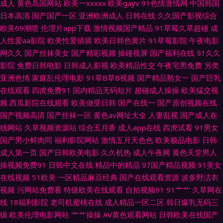
成人
黄色岛国网站
欧美一xxxxx
欧美gayv
91色情激情网
中国韩国
日本高清
国产国产一区
亚洲欧洲成人
日韩在线
久久国产影视综合
区tv 超碰国产人人草 成人网片第一页 av福利区 天天干干欧美合集 青青草福
欧美69潮喷
伦理片app下载
激情视频国产精品
91草莓久草超碰
成
人性爱aa影院
欧美性爱插插
欧美日韩色黄片
91草莓影院
午夜电影
利社 av91福利 超碰96 国内激情自拍视频 日本少妇天堂 97熟女视频 精品二
网久久
国产丝袜美女
国产精彩视频
操碰视屏
国产福利在线
91久久
影院
免费日韩电影
日韩成人影视
欧美精品性交
午夜宅男免费
另类
四区 91熟妇探花 亚洲另类小说欧美 国产在线观看91 欧美有码一区二区 av
亚洲色情
家庭乱伦理电影
91草B草B视频
国产精品熟女一
国产巨乳
在线观看
四虎免费91
国内精品无码短片
超碰成人操操
欧美猛交视
福利吧 97成人自拍 亚洲欧美色图自拍 欧洲超碰碰 91福利社 91系列在线观
频
西瓜影院在线观看
欧美做受日韩
国产在线一
国产原创视频在线
国产视频高清
国产丝袜一区
黄色av网址大全
人妻乱视
国产成人在
看 日韩性爱图 午夜福利三区 东京热色影视 日韩福利导航 韩国性爱大片 成人
线网站
久草视频资源站
综合五月香
成人app在线
四虎试看
91男女
国产男小鲜肉同
福利影院网站
激情五月天色色
欧美极品电影
日韩
A电影网址 欧美强奸第八页 免费看片成人91 另类激情 精品91在线观看 蜜桃
成人第一页
国产日韩欧美电影
久久机热
成人午夜网
黄色天堂男人
操视频免费91
日韩中文在线
精品中的精品
97国产精品视频
91美女
抖阴下载 肏91网 天天草网 欧美入口一二三 俺去也五月天 激情片a级试看 a
在线视频
51欧美
一区精品麻豆经典
国产在线观看资源
波多野洁衣
视频
污网站免费看
特级欧美在线观看
自拍视频91
91艹艹
久草网在
片另类首页 伊人精品久久 91视频91自 久久深夜福利 欧美日韩啪啪 AV网天
线
18福利影院
老司机蜜桃在线
成人精品一区二区
韩日爆乳无码三
级
欧美伦理电影网站
艹艹操操
AV黄色观看网站
日韩欧美在线国产
天 天堂网av老司机 福利影院97 伊人久久艹 天天日b夜夜爽 91次元官网首页