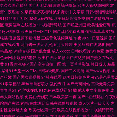
男久久国产精品
国产乱肥老妇
最新福利影院
欧美人妖视频网站
窝
窝午夜理论
久草视频深夜福利
波多野步中文字幕
日韩福利网址导航
91精品国产社区
超碰无码在线
欧美日韩高清免费
国产激情视频三
区
宅男福利在线播放
91视频污导航
国产啪亚洲国
欧美性爱密臀
疯
狂少妇喷潮
欧美肏屄一区二区
国产乱伦免费观看
偷拍草草草
97狠
狠插
香蕉视频下载污版
三级黄色视频网址
午夜99
91日逼视频
国产
成在线观看
萌白酱一线天
乱伦五月天婷婷
美腿丝袜在线观看
国产
精品3p
91综合碰
国产乱女乱
成人xxxxx
日韩伦理片
91色爱
免费黄
色av网址
欧美肥老妇
欧美在线tv
加勒比在线视屏
国产美女在线免
费
91香蕉污APP
国产高清自拍一区
第一页草草影院
韩日成人
精品
福利
91天堂一区二区
日韩a级电影
国产二区高清
国产www视频
国
产粉嫩
国产男女猛视频
91社在线看
欧美日韩黄色片
变态另态另类2
91李宗精品
黑丝袜自慰喷水
乱伦五月
国产无码网站
三级无毒免费
青青草51
91丝袜在线
91九色在线观看
91插
成人中文字幕免费
成
年人网站视频
免费在线影院
日本欧美第一页
国产ts在线观看
午夜影
院国产在线
91操在线观看
日韩在线播放视频
成人大片一级天天
内
射性爱网址大全
欧美社区第一页
欧美在线视频播放
91视频污污污
超碰在线公开
AV蜜桃吃瓜
日本欧美在线看
国产精选免费视频
国产