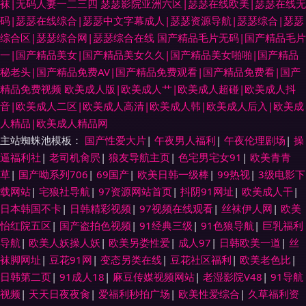
袜|无码人妻一二三四
瑟瑟影院亚洲六区|瑟瑟在线欧美|瑟瑟在线无
码|瑟瑟在线综合|瑟瑟中文字幕成人|瑟瑟资源导航|瑟瑟综合|瑟瑟
综合区|瑟瑟综合网|瑟瑟综合在线
国产精品毛片无码|国产精品毛片
一|国产精品美女|国产精品美女久久|国产精品美女啪啪|国产精品
秘老头|国产精品免费AV|国产精品免费观看|国产精品免费看|国产
精品免费视频
欧美成人版|欧美成人艹|欧美成人超碰|欧美成人抖
音|欧美成人二区|欧美成人高清|欧美成人韩|欧美成人后入|欧美成
人精品|欧美成人精品网
主站蜘蛛池模板：
国产性爱大片
|
午夜男人福利
|
午夜伦理剧场
|
操
逼福利社
|
老司机肏屄
|
狼友导航主页
|
色宅男宅女91
|
欧美青青
草
|
国产呦系列706
|
69国产
|
欧美日韩一级棒
|
99热视
|
3级电影下
载网站
|
宅狼社导航
|
97资源网站首页
|
抖阴91网址
|
欧美成人干
|
日本韩国不卡
|
日韩精彩视频
|
97视频在线观看
|
丝袜伊人网
|
欧美
怡红院五区
|
国产盗拍色视频
|
91经典三级
|
91色狼导航
|
巨乳福利
导航
|
欧美人妖操人妖
|
欧美另娄性爱
|
成人97
|
日韩欧美一道
|
丝
袜脚网址
|
豆花91网
|
变态另类在线
|
豆花社区福利
|
欧美老色比
|
日韩第二页
|
91成人18
|
麻豆传媒视频网站
|
老湿影院V48
|
91导航
视频
|
天天日夜夜肏
|
爱福利秒拍广场
|
欧美性爱综合
|
久草福利资