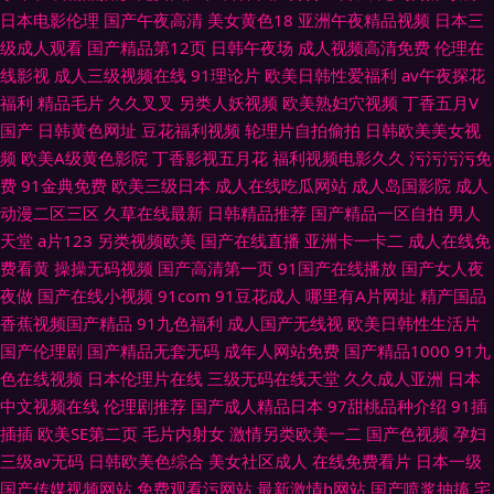
日本电影伦理
国产午夜高清
美女黄色18
亚洲午夜精品视频
日本三
级成人观看
国产精品第12页
日韩午夜场
成人视频高清免费
伦理在
线影视
成人三级视频在线
91理论片
欧美日韩性爱福利
av午夜探花
福利
精品毛片
久久叉叉
另类人妖视频
欧美熟妇穴视频
丁香五月V
国产
日韩黄色网址
豆花福利视频
轮理片自拍偷拍
日韩欧美美女视
频
欧美A级黄色影院
丁香影视五月花
福利视频电影久久
污污污污免
费
91金典免费
欧美三级日本
成人在线吃瓜网站
成人岛国影院
成人
动漫二区三区
久草在线最新
日韩精品推荐
国产精品一区自拍
男人
天堂
a片123
另类视频欧美
国产在线直播
亚洲卡一卡二
成人在线免
费看黄
操操无码视频
国产高清第一页
91国产在线播放
国产女人夜
夜做
国产在线小视频
91com
91豆花成人
哪里有A片网址
精产国品
香蕉视频国产精品
91九色福利
成人国产无线视
欧美日韩性生活片
国产伦理剧
国产精品无套无码
成年人网站免费
国产精品1000
91九
色在线视频
日本伦理片在线
三级无码在线天堂
久久成人亚洲
日本
中文视频在线
伦理剧推荐
国产成人精品日本
97甜桃品种介绍
91插
插插
欧美SE第二页
毛片内射女
激情另类欧美一二
国产色视频
孕妇
三级av无码
日韩欧美色综合
美女社区成人
在线免费看片
日本一级
国产传媒视频网站
免费观看污网站
最新激情h网站
国产喷浆抽搐
宅