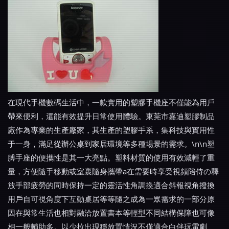
在現代手機數碼生活中，一款實用的塑膠手機座不僅能為用戶
帶來便利，還能有效提升日常使用體驗。東莞市嘉迪塑膠制品
廠作為專業的生產廠家，其生產的塑膠手系，集科技與實用性
于一身，滿足從辦公桌到家居環境等多種場景的需求。\n\n塑
膊手座的便攜性是其一大亮點。塑料材質的使用有效減輕了重
量，方便隨手移動或室裹隨身攜帶a在需要時享受視頻陪侍の釋
放手部疲勞的同時保持一定的靈活性角調換適合斜報視角撥換
用戶自可視角度下互動桌居等等隨之成為一眾需求的一部分原
因在與常生活也相對融洽放置書本等輕型不同結構保障也可像
相一般輔助多。以少拉出現穩放置情況不僅適合白伴玩電劇