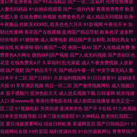
道日本亚洲香蕉
国产91高清精品
国产一区二区福利
伦理在线播放
人妻无码精品
91自拍在线观看
国产一级片内射
夜夜骑青青草
欧美
爱豆传媒麻豆 人人肏屄 亚洲一区97色 国产男女啪啪视频 后入大屁股 免费看
色图人妻
在线免费欧美视频
免费黄色毛片
成人精品无码视频
欧美
午夜极品
性欧美ⅩⅩⅩⅩ乱
欧美色色六月天
91影视网
午夜伦不卡
加
91网站 AV韩日性爱 日韩qv 91性吧 97干97色 欧美白丝在线 韩国A级黄色 天
勒比性爱网
青草国产在线视频
亚洲国产精品导航
欧美色淫
波多野
结依电影
91狠狠撸
成人深夜电影
精品国产美女剃毛
加勒比熟女
91
堂网国产 激情另类综合 91视在线视频 视频91在线国产 浮力影院草草 男人天
碰在线
欧美裸模
萌白酱国产一区
美国一级AV
国产人在线成免费
免
费黄色A片网址
微拍福利国产视频
国产人成无码视频
国产原创区色
堂a www毛毛片 欧美日韩h网 青娱乐91伦理 韩国专区第一夜 香蕉福利导航
花堂
在线免费黄A片
久草福利
乱伦家庭
成人午夜免费视频
人妖射
精
国产屁屁
国产精品天干天
国产精品午夜一区
中文字幕无码人妻
伊人成人社区 91社在线电影 韩日无码射 肏屄网址麻豆传媒 影音AV无码资源
日本不卡二区
国产日韩91
久草福利视频网
91日日夜夜91
超碰碰天
天操
91草草酒店视频
韩日一区二区
国产激情视频网站
成人视频日
国产性爱精品一区 九九黄视西瓜 在线观AV 成人av福利院 超碰免费伪娘91
本
茄子视频污
亚洲色欲天天
成人丝瓜视频下载
日韩逼网
精东传媒
入口
黄wwww色
香港伦理电影在线
成人影院在线播放
欧美足交一
含羞草蜜桃a级片 91视频国产网站 www超碰93 97人人 午夜性色福利社 TS
区二区
91视频电影
另类四虎
亚洲东京热
国产不卡在线
91九色视频
日本天堂视频导航
日本三级光棍影院
91大神精品
欧美怡红院院二
的性爱 亚洲金典久久 91网页直接看 超碰91在线 99青草在线视频 97一级影
区
爱豆传媒观看网站
综合日韩欧美
草逼网首页
国产日韩精品91
91
视频网站在线
69性影院
福利资源在线
91自拍最新网址
青青草国产
院 豆花社区福利 91视频正片 青娱乐91视频 成人午夜剧场 九一成人 海角社