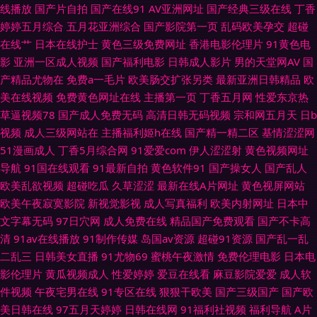
线播放
国产片自拍
国产在线91
AV亚洲网址
国产经典三级在线
丁香
婷婷五月综合
五月花亚洲综合
国产影院第一页
乱码欧美孕交
超碰
成人含羞草网站 国产成人 91素人草草影院 少妇自蔚 老司机深夜影院 黄网址
在线艹
日本在线护士
黄色三级免费网址
香港电影伦理片
91黄色电
影
亚洲一区成人视频
国产福利电影
日韩成人影片
男的天堂网AV
国
在线看 在线看黄www 豆花直播91 精品一区日韩 婷婷激情综合网 日韩免费a
产精品尤物在
免费a一毛片
欧美肠交扩张另类
最新亚洲日韩精品
欧
美在线视频
免费黄色网址在线
主播第一页
丁香五月网
性爱东京热
午夜成人影院 欧美性爱入口 豆花AV在视 日韩性网 韩日撸在线视频 操碰99
草逼视频78
国产成人免费无码
高清日韩无码视频
宗和网五月天
日b
视频
成人三级网站在
主播福利姬h在线
国产精一精二区
基情涩涩网
国产天天无日日 97超碰免费 白丝喷水网站 国产精品电影推荐 av福利影院 深
51漫画成人
丁香5月综合网
91爱爱com
伊人涩涩射
黄色视频网址
导航
91国在线观看
91最新自拍
黄色软件91
国产操女人
国产乱人
夜福利院引导站 91shufu 国产40页 日韩色图色色 超碰人妻91 少妇日皮 亚洲
欧美乱欲视频
超碰吃瓜
久草涩涩
最新在线A片网址
黄色视屏网站
欧美午夜寂寞影院
新视觉影视
成人写真福利
欧美内射网址
日本中
激情 日韩成人专区 香焦久久福利院 日韩欧美大片 香蕉视频ap 麻豆视频在线
文字幕无码
97日穴网
成人免费在线
精品国产免费观看
国产不卡高
清
91av在线播放
91制作传媒
岛国av资源
超碰91资源
国产乱一乱
播放 久草视频网 日本Aa 91vv在线 午夜影院 欧洲九九色 91新片 97超碰熟女
二乱三
日韩美女直播
91尤物69
蜜桃午夜激情
免费伦理电影
日本电
影伦理片
黄瓜视频成人
性爱婷婷
爱豆在线看
麻豆影院爱爱
成人软
福利姬AV在线 国产免费情爱视频 亚洲偷拍天堂 欧美色图18p 天天干无码 另
件视频
午夜宅男在线
91专区在线
狠狠干欧美
国产三级国产
国产欧
美日韩在线
97五月天婷婷
日韩在线网
91福利社视频
福利导航
A片